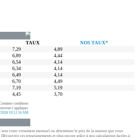
TAUX
NOS TAUX*
7,29
4,89
6,89
4,44
6,54
4,14
6,34
4,14
6,49
4,14
6,70
4,49
7,19
5,19
4,45
3,70
Certaines conditions
peuvent s’appliquer.
/2026 10:12:16 AM
l sera votre versement mensuel ou déterminer le prix de la maison que vous
Découvrez ces renseignements et plus encore grâce à nos calculateurs faciles à