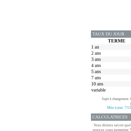
TAUX DU JOUR
TERME
1 an
2 ans
3 ans
4 ans
5 ans
7 ans
10 ans
variable
Sujet à changement. 
Mise à jour:
7/13
CALCULATRICES
Vous désirez savoir que
pouvez vous permettre ? 