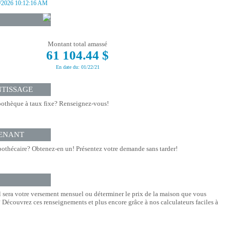
/2026 10:12:16 AM
Montant total amassé
61 104.44 $
En date du: 01/22/21
NTISSAGE
othèque à taux fixe? Renseignez-vous!
ENANT
othécaire? Obtenez-en un! Présentez votre demande sans tarder!
l sera votre versement mensuel ou déterminer le prix de la maison que vous
Découvrez ces renseignements et plus encore grâce à nos calculateurs faciles à