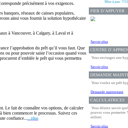
Mise à jour:
7/13
e corresponde précisément à vos exigences.
FIER D’APPUYER
es banques, réseaux de caisses populaires,
uvons ainsi vous fournir la solution hypothécaire
naux à Vancouver, à Calgary, à Laval et à
Savoir plus
ance l’approbation du prêt qu’il vous faut. Que
CENTRE D’APPRE
ons ou pour pouvoir saisir l’occasion quand vous
Vous envisagez une hyp
procurent d’emblée le prêt qui vous permettra
Savoir plus
DEMANDE MAINT
Vous voulez un prêt hyp
Demande maintenant
CALCULATRICES
t. Le fait de connaître vos options, de calculer
Vous désirez savoir que
pouvez vous permettre ? 
r à bien commencer le processus. Suivez ces
utiliser.
ute confiance...
...plus
Savoir plus