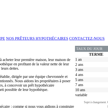
IPE
NOS PRÊTEURS HYPOTHÉCAIRES
CONTACTEZ-NOUS
TAUX DU JOUR
TERME
1 an
 acheter leur première maison, leur maison de
thèque en profitant de la valeur nette de leur
2 ans
leurs dettes.
3 ans
4 ans
tablie, dirigée par une équipe chevronnée et
5 ans
ntionnés. Nous aidons les propriétaires à poser
7 ans
res, à concevoir un prêt hypothécaire
rti possible de leur hypothèque.
10 ans
variable
Sujet à changement. 
écaire : comme si nous vous aidions à construire