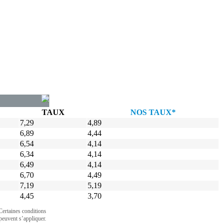
TAUX
NOS TAUX*
7,29
4,89
6,89
4,44
6,54
4,14
6,34
4,14
6,49
4,14
6,70
4,49
7,19
5,19
4,45
3,70
Certaines conditions
peuvent s’appliquer.