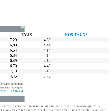
TAUX
NOS TAUX*
7,29
4,89
6,89
4,44
6,54
4,14
6,34
4,14
6,49
4,14
6,70
4,49
7,19
5,19
4,45
3,70
Certaines conditions
peuvent s’appliquer.
/2026 10:12:16 AM
l sera votre versement mensuel ou déterminer le prix de la maison que vous
Découvrez ces renseignements et plus encore grâce à nos calculateurs faciles à