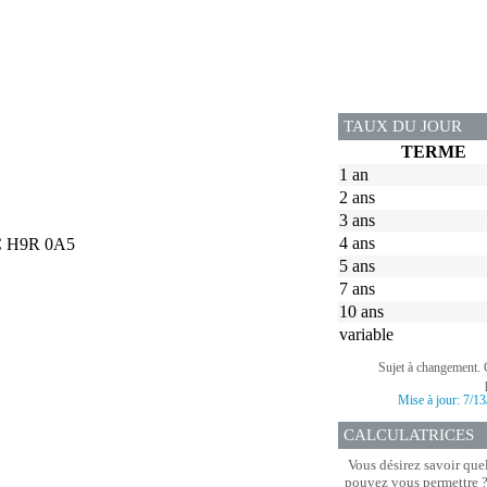
TAUX DU JOUR
TERME
1 an
2 ans
3 ans
4 ans
QC H9R 0A5
5 ans
7 ans
10 ans
variable
Sujet à changement. 
Mise à jour:
7/13
CALCULATRICES
Vous désirez savoir que
pouvez vous permettre ? 