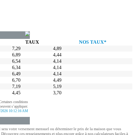
TAUX
NOS TAUX*
7,29
4,89
6,89
4,44
6,54
4,14
6,34
4,14
6,49
4,14
6,70
4,49
7,19
5,19
4,45
3,70
Certaines conditions
peuvent s’appliquer.
/2026 10:12:16 AM
l sera votre versement mensuel ou déterminer le prix de la maison que vous
Découvrez ces renseignements et plus encore grâce à nos calculateurs faciles à