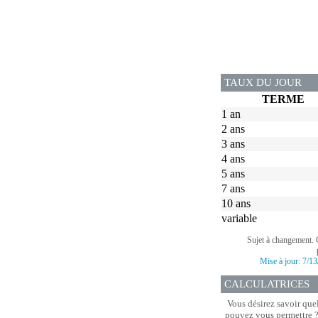
TAUX DU JOUR
TERME
1 an
2 ans
3 ans
4 ans
5 ans
7 ans
10 ans
variable
Sujet à changement. 
Mise à jour:
7/13
CALCULATRICES
Vous désirez savoir que
pouvez vous permettre ? 