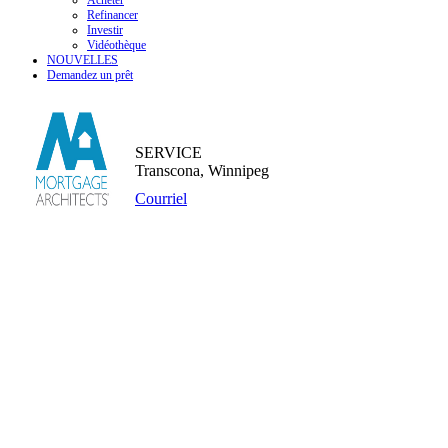
Acheter
Refinancer
Investir
Vidéothèque
NOUVELLES
Demandez un prêt
SERVICE
Transcona, Winnipeg
Courriel