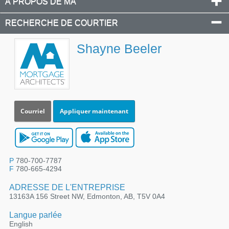
À PROPOS DE MA
RECHERCHE DE COURTIER
Shayne Beeler
Courriel
Appliquer maintenant
P
780-700-7787
F
780-665-4294
ADRESSE DE L'ENTREPRISE
13163A 156 Street NW, Edmonton, AB, T5V 0A4
Langue parlée
English