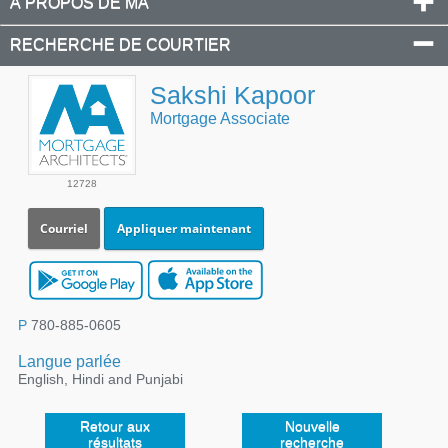
À PROPOS DE MA
RECHERCHE DE COURTIER
Sakshi Kapoor
Mortgage Associate
12728
Courriel
Appliquer maintenant
P
780-885-0605
Langue parlée
English, Hindi and Punjabi
Retour aux
Nouvelle
résultats
recherche