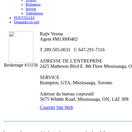
Acheter
Refinancer
Investir
Vidéothèque
NOUVELLES
Demandez un prêt
Rajiv Verma
Agent #M13000402
T
289-505-0631
C
647-291-7116
ADRESSE DE L'ENTREPRISE
Brokerage #11156
2425 Matheson Blvd E. 8th Floor Mississauga,
SERVICE
Brampton, GTA, Mississauga, Toronto
Adresse du bureau corporatif
5675 Whittle Road, Mississauga, ON, L4Z 3P8
Courriel
Site Web