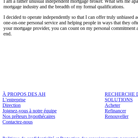
I am a rather unusual independent mortgage broker. What sets me apar
mortgage industry and the breadth of my formal qualifications.
I decided to operate independently so that I can offer truly unbiased a
one-on-one personal service and helping people in ways that they ofte
your mortgage provider, you can count on my personal commitment a
end.
À PROPOS DES AH
RECHERCHE 
L’entreprise
SOLUTIONS
Direction
Acheter
Joignez-vous à notre équipe
Refinancer
Nos prêteurs hypothécaires
Renouveller
Contactez-nous