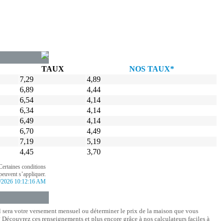
TAUX
NOS TAUX*
7,29
4,89
6,89
4,44
6,54
4,14
6,34
4,14
6,49
4,14
6,70
4,49
7,19
5,19
4,45
3,70
Certaines conditions
peuvent s’appliquer.
/2026 10:12:16 AM
l sera votre versement mensuel ou déterminer le prix de la maison que vous
Découvrez ces renseignements et plus encore grâce à nos calculateurs faciles à