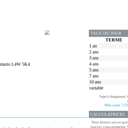
TAUX DU JOUR
TERME
1 an
2 ans
3 ans
4 ans
 Ontario L4W 5K4
5 ans
7 ans
10 ans
variable
Sujet à changement. 
Mise à jour:
7/13
CALCULATRICES
Vous désirez savoir que
pouvez vous permettre ? 