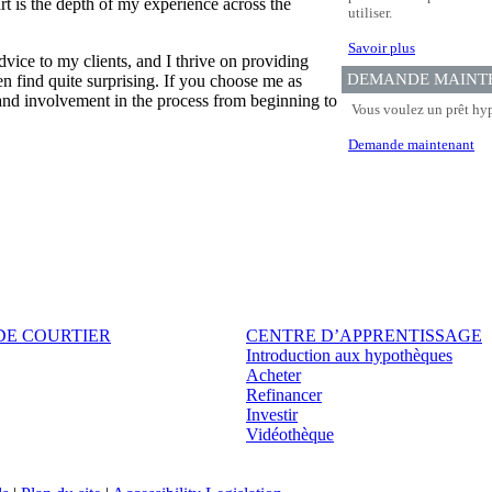
t is the depth of my experience across the
utiliser.
Savoir plus
dvice to my clients, and I thrive on providing
DEMANDE MAINT
n find quite surprising. If you choose me as
nd involvement in the process from beginning to
Vous voulez un prêt hyp
Demande maintenant
DE COURTIER
CENTRE D’APPRENTISSAGE
Introduction aux hypothèques
Acheter
Refinancer
Investir
Vidéothèque