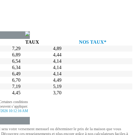
TAUX
NOS TAUX*
7,29
4,89
6,89
4,44
6,54
4,14
6,34
4,14
6,49
4,14
6,70
4,49
7,19
5,19
4,45
3,70
Certaines conditions
peuvent s’appliquer.
/2026 10:12:16 AM
l sera votre versement mensuel ou déterminer le prix de la maison que vous
Découvrez ces renseignements et plus encore grâce à nos calculateurs faciles à