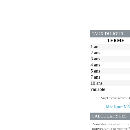
TAUX DU JOUR
TERME
1 an
2 ans
3 ans
4 ans
5 ans
7 ans
10 ans
variable
Sujet à changement. 
Mise à jour:
7/13
CALCULATRICES
Vous désirez savoir que
pouvez vous permettre ? 