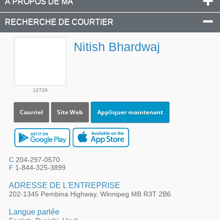
À PROPOS DE MA
RECHERCHE DE COURTIER
Nitish Bhardwaj
12728
Courriel
Site Web
Appliquer maintenant
C
204-297-0570
F
1-844-325-3899
ADRESSE DE L'ENTREPRISE
202-1345 Pembina Highway, Winnipeg MB R3T 2B6
Langue parlée