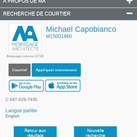
À PROPOS DE MA
RECHERCHE DE COURTIER
Michael Capobianco
M15001460
Brokerage Licence 12728
Courriel
Appliquer maintenant
C
647-529-7435
Langue parlée
English
Retour aux
Nouvelle
résultats
recherche