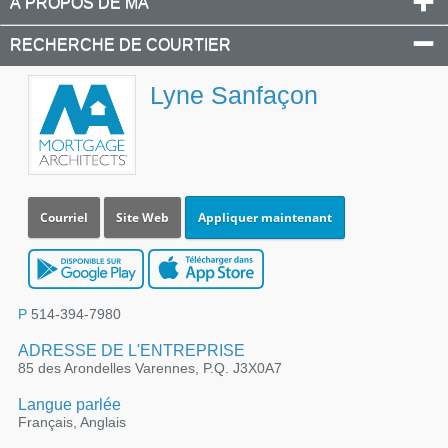
À PROPOS DE MA
RECHERCHE DE COURTIER
Lyne Sanfaçon
Courriel
Site Web
Appliquer maintenant
P
514-394-7980
ADRESSE DE L'ENTREPRISE
85 des Arondelles Varennes, P.Q. J3X0A7
Langue parlée
Français, Anglais