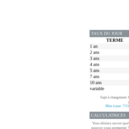
TAUX DU JOUR
TERME
1 an
2 ans
3 ans
4 ans
5 ans
7 ans
10 ans
variable
Sujet à changement. 
Mise à jour:
7/13
CALCULATRICES
Vous désirez savoir que
pouvez vous permettre ? 