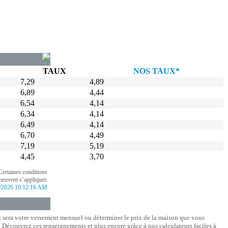
TAUX
NOS TAUX*
7,29
4,89
6,89
4,44
6,54
4,14
6,34
4,14
6,49
4,14
6,70
4,49
7,19
5,19
4,45
3,70
Certaines conditions
peuvent s’appliquer.
/2026 10:12:16 AM
l sera votre versement mensuel ou déterminer le prix de la maison que vous
Découvrez ces renseignements et plus encore grâce à nos calculateurs faciles à