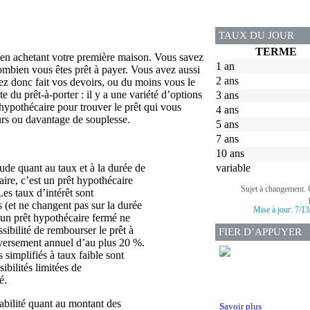
TAUX DU JOUR
TERME
 en achetant votre première maison. Vous savez
1 an
bien vous êtes prêt à payer. Vous avez aussi
2 ans
ez donc fait vos devoirs, ou du moins vous le
u prêt-à-porter : il y a une variété d’options
3 ans
 hypothécaire pour trouver le prêt qui vous
4 ans
urs ou davantage de souplesse.
5 ans
7 ans
10 ans
tude quant au taux et à la durée de
variable
ire, c’est un prêt hypothécaire
Sujet à changement. 
Les taux d’intérêt sont
 (et ne changent pas sur la durée
Mise à jour:
7/13
un prêt hypothécaire fermé ne
sibilité de rembourser le prêt à
FIER D’APPUYER
 versement annuel d’au plus 20 %.
 simplifiés à taux faible sont
ibilités limitées de
é.
stabilité quant au montant des
Savoir plus