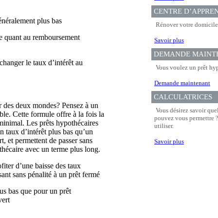
CENTRE D’APPRE
énéralement plus bas
Rénover votre domicile 
tée quant au remboursement
Savoir plus
DEMANDE MAINT
changer le taux d’intérêt au
Vous voulez un prêt hyp
Demande maintenant
CALCULATRICES
ur des deux mondes? Pensez à un
Vous désirez savoir que
le. Cette formule offre à la fois la
pouvez vous permettre ? 
e minimal. Les prêts hypothécaires
utiliser.
n taux d’intérêt plus bas qu’un
t, et permettent de passer sans
Savoir plus
thécaire avec un terme plus long.
ofiter d’une baisse des taux
sant sans pénalité à un prêt fermé
lus bas que pour un prêt
vert