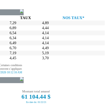
TAUX
NOS TAUX*
7,29
4,89
6,89
4,44
6,54
4,14
6,34
4,14
6,49
4,14
6,70
4,49
7,19
5,19
4,45
3,70
Certaines conditions
peuvent s’appliquer.
/2026 10:12:16 AM
Montant total amassé
61 104.44 $
En date du: 01/22/21