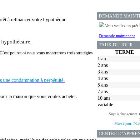
DEMANDE MAINT
prêt à refinancer votre hypothèque.
Vous voulez un prêt 
Demande maintenant
 hypothécaire.
TAUX DU JOUR
TERME
’est pourquoi nous vous montrerons trois stratégies
1 an
2 ans
3 ans
4 ans
as une condamnation à perpétuité.
5 ans
7 ans
 pour la maison que vous voulez acheter.
10 ans
variable
Sujet à changement. 
Mise à jour:
7/13
CENTRE D’APPRE