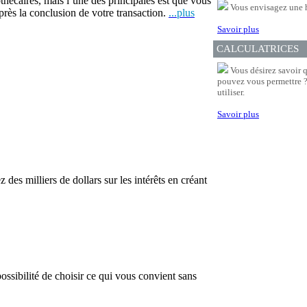
thécaires, mais l’une des principales est que vous
Vous envisagez une 
après la conclusion de votre transaction.
...plus
Savoir plus
CALCULATRICES
Vous désirez savoir 
pouvez vous permettre ? 
utiliser.
Savoir plus
es milliers de dollars sur les intérêts en créant
ossibilité de choisir ce qui vous convient sans