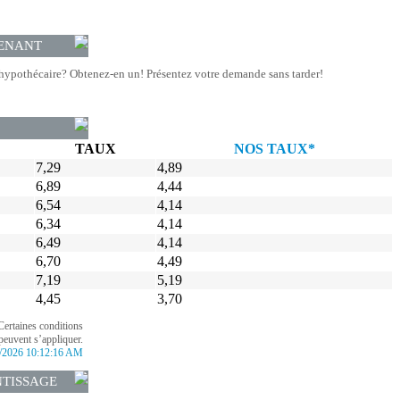
ENANT
hypothécaire? Obtenez-en un! Présentez votre demande sans tarder!
TAUX
NOS TAUX*
7,29
4,89
6,89
4,44
6,54
4,14
6,34
4,14
6,49
4,14
6,70
4,49
7,19
5,19
4,45
3,70
Certaines conditions
peuvent s’appliquer.
/2026 10:12:16 AM
NTISSAGE