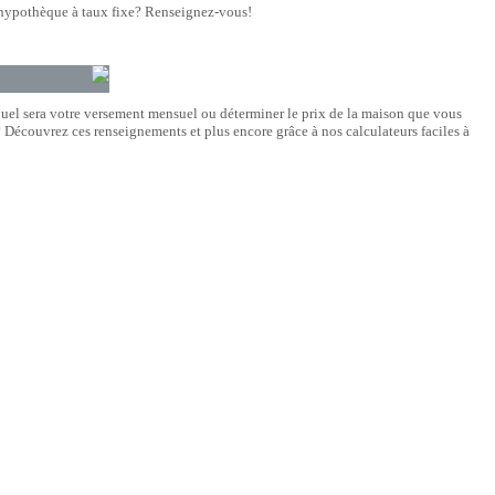
hypothèque à taux fixe? Renseignez-vous!
quel sera votre versement mensuel ou déterminer le prix de la maison que vous
Découvrez ces renseignements et plus encore grâce à nos calculateurs faciles à