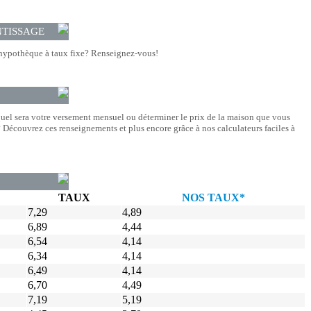
NTISSAGE
hypothèque à taux fixe? Renseignez-vous!
quel sera votre versement mensuel ou déterminer le prix de la maison que vous
Découvrez ces renseignements et plus encore grâce à nos calculateurs faciles à
TAUX
NOS TAUX*
7,29
4,89
6,89
4,44
6,54
4,14
6,34
4,14
6,49
4,14
6,70
4,49
7,19
5,19