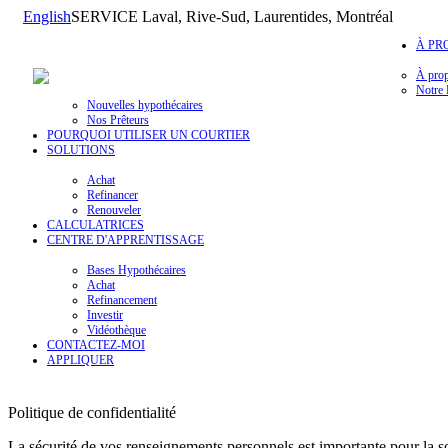
English
SERVICE Laval, Rive-Sud, Laurentides, Montréal
À PR
À pro
Notre 
Nouvelles hypothécaires
Nos Prêteurs
POURQUOI UTILISER UN COURTIER
SOLUTIONS
Achat
Refinancer
Renouveler
CALCULATRICES
CENTRE D'APPRENTISSAGE
Bases Hypothécaires
Achat
Refinancement
Investir
Vidéothèque
CONTACTEZ-MOI
APPLIQUER
Politique de confidentialité
La sécurité de vos renseignements personnels est importante pour la s