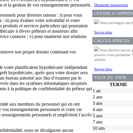
on et la gestion de vos renseignements personnels.
Demande maintenant
CENTRE D’APPRE
rsonnels pour diverses raisons : i) pour vous
 ; ii) pour évaluer votre solvabilité et votre
Vous envisagez une 
 produits et services particuliers qui pourraient
hécaire à divers prêteurs et assureurs afin
Savoir plus
rvice connexe ; v) pour maintenir nos relations
CALCULATRICES
Vous désirez savoir 
onserve son propre dossier contenant vos
pouvez vous permettre ? 
utiliser.
e votre planificateur hypothécaire indépendant
Savoir plus
prêt hypothécaire, après quoi votre dossier sera
TAUX DU JOUR
un bureau autorisé aux fins d’examen par le
ervée dans les systèmes informatiques sécurisés
TERME
is à la politique de confidentialité du prêteur qui
1 an
2 ans
3 ans
 limité aux membres du personnel qui en ont
de vos renseignements personnels et votre vie
4 ans
s renseignements personnels et empêchent l’accès
5 ans
7 ans
10 ans
onfidentialité, nous ne divulguons aucun