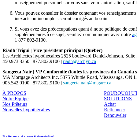
renseignement personnel sur vous sans votre autorisation, sauf lo
Vous pouvez consulter le dossier contenant vos renseignements
inexacts ou incomplets seront corrigés au besoin.
Si vous avez des préoccupations quant à notre politique de conf
supplémentaires à ce sujet, veuillez communiquer avec notre
ag
1 877 802-9100.
Riadh Trigui | Vice-président principal (Québec)
Les Architectes hypothécaires 2525 boulevard Daniel-Johnson, Suit
450.973.3350 | 877.802.9100 |
riadh@archyp.ca
Sangeeta Nair | VP Conformité (toutes les provinces du Canada s
MA Mortgage Architects Inc. 5375 Whittle Road, Mississauga, ON 
905.542.9100 | 877.802.9100 |
sangeeta.nair@mtgarc.ca
À PROPOS
POURQUOI UT
Notre Équipe
SOLUTIONS
Nos Prêteurs
Achat
Nouvelles hypothécaires
Refinancer
Renouveler