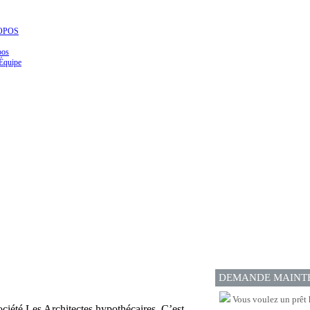
OPOS
pos
Équipe
DEMANDE MAINT
Vous voulez un prêt 
ociété Les Architectes hypothécaires. C’est